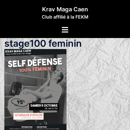
Aller
Krav Maga Caen
au
Club affilié à la FEKM
contenu
Ouvrir/fermer
le
stage100 feminin
menu