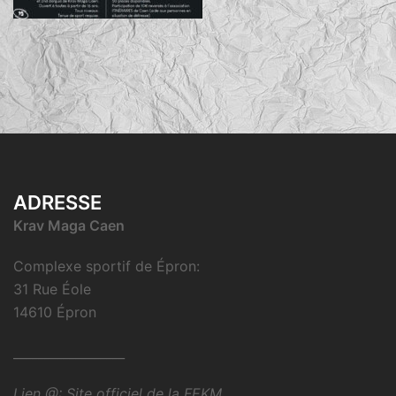
ADRESSE
Krav Maga Caen
Complexe sportif de Épron:
31 Rue Éole
14610 Épron
__________________
Lien @:
Site officiel de la FEKM