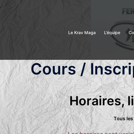
Aller
au
contenu
Le Krav Maga
L’équipe
Co
Cours / Inscri
Horaires, li
Tous les