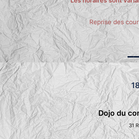
Les horaires sont vari
Reprise des cour
_
1
Dojo du co
31 R