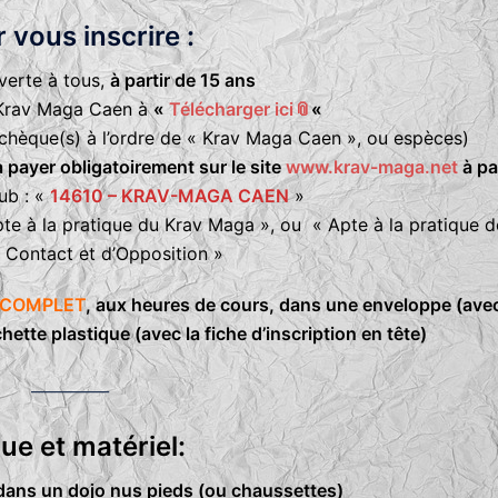
 vous inscrire :
uverte à tous,
à partir de 15 ans
n Krav Maga Caen à
«
Télécharger ici
📎
«
 chèque(s) à l’ordre de « Krav Maga Caen », ou espèces)
à payer obligatoirement sur le site
www.krav-maga.net
à par
ub : «
14610 – KRAV-MAGA CAEN
»
pte à la pratique du Krav Maga », ou « Apte à la pratique d
 Contact et d’Opposition »
COMPLET
, aux heures de cours, dans une enveloppe (ave
ette plastique (avec la fiche d’inscription en tête)
__________
ue et matériel:
dans un dojo nus pieds (ou chaussettes)