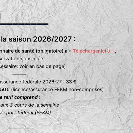
_________
 la saison 2026/2027 :
naire de santé (obligatoire) à
«
Télécharger ici
📎 »
,
servation conseillée
cessaire: voir en bas de page)
———
l’assurance fédérale 2026-27 :
33 €
150€
(licence/assurance FEKM non-comprises)
e tarif comprend
:
aux 3 cours de la semaine
sseport fédéral (FEKM)
__________