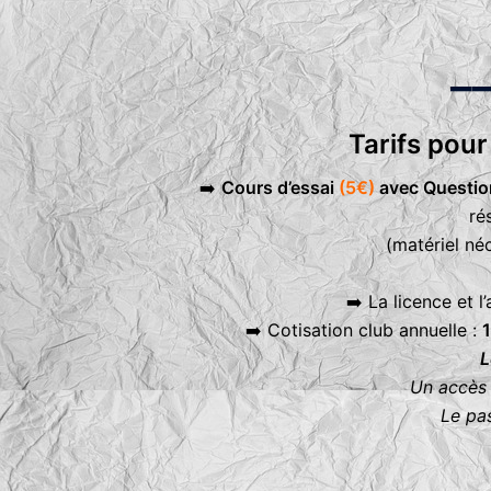
_
Tarifs pour
➡️
Cours d’essai
(5€)
avec Question
ré
(matériel né
➡️ La licence et 
➡️ Cotisation club annuelle :
L
Un accès 
Le pa