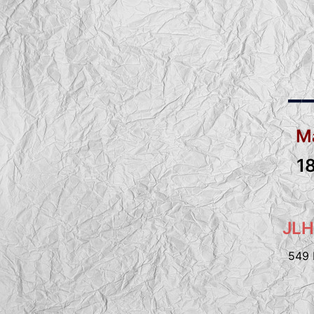
_
Ma
1
JLH
549 