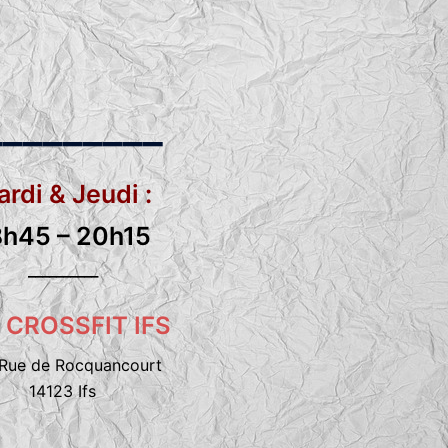
_________
rdi & Jeudi :
8h45 – 20h15
__________
 CROSSFIT IFS
Rue de Rocquancourt
14123 Ifs