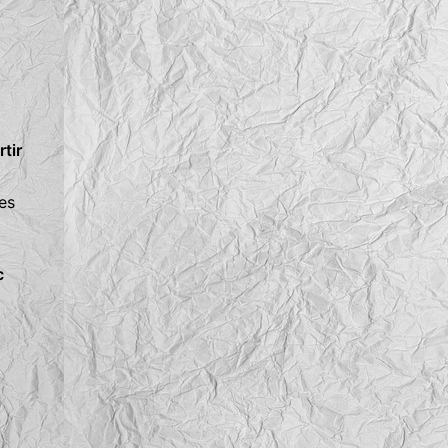
tir
es
c