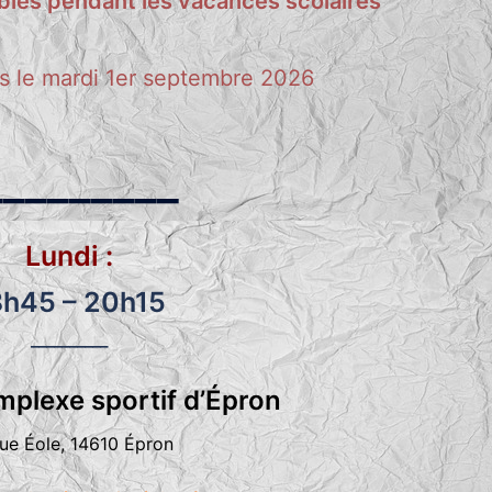
ables pendant les vacances scolaires
s le mardi 1er septembre 2026
_________
Lundi :
8h45 – 20h15
__________
mplexe sportif d’Épron
ue Éole, 14610 Épron