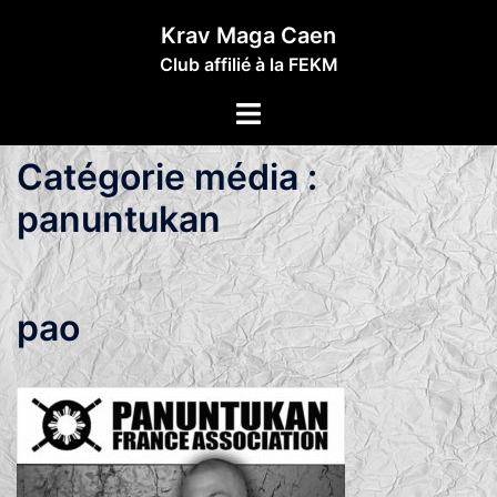
Aller
Krav Maga Caen
au
Club affilié à la FEKM
contenu
Ouvrir/fermer
le
menu
Catégorie média :
panuntukan
pao