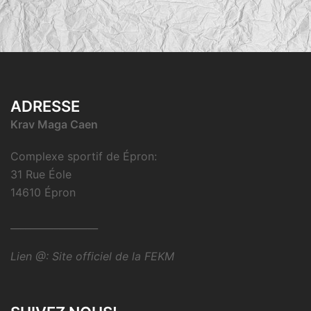
ADRESSE
Krav Maga Caen
Complexe sportif de Épron:
31 Rue Éole
14610 Épron
__________________
Lien @:
Site officiel de la FEKM