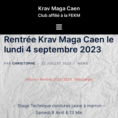
Aller
Krav Maga Caen
au
Club affilié à la FEKM
contenu
Ouvrir/fermer
le
Rentrée Krav Maga Caen le
menu
lundi 4 septembre 2023
PAR
CHRISTOPHE
22 JUILLET 2023
NEWS
affiche – Rentrée 2023-2024
Télécharger
Navigation
Stage Technique ceintures jaune à marron –
d’article
Samedi 8 Avril & 13 Mai