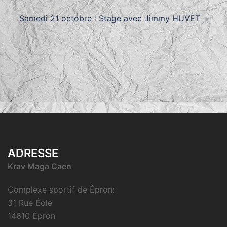
Samedi 21 octobre : Stage avec Jimmy HUVET
ADRESSE
Krav Maga Caen
Complexe sportif de Épron:
31 Rue Éole
14610 Épron